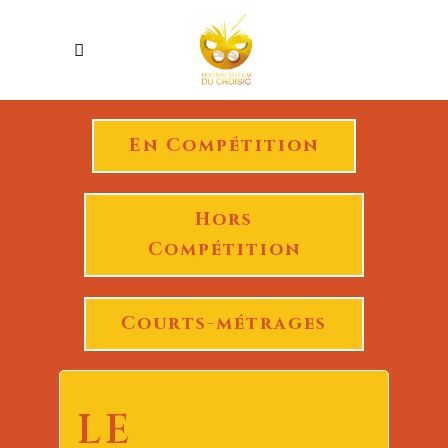
En Compétition
Hors
Compétition
Courts-métrages
LE