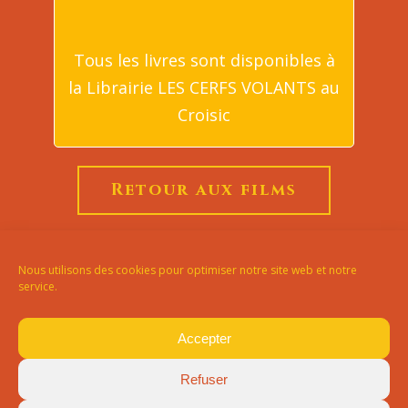
Tous les livres sont disponibles à
la Librairie LES CERFS VOLANTS au
Croisic
Retour aux films
Nous utilisons des cookies pour optimiser notre site web et notre
service.
Copyright ©2018 - 2024 |
Phileas
Accepter
Web
-
Mentions légales
-
Crédits
photos
Refuser