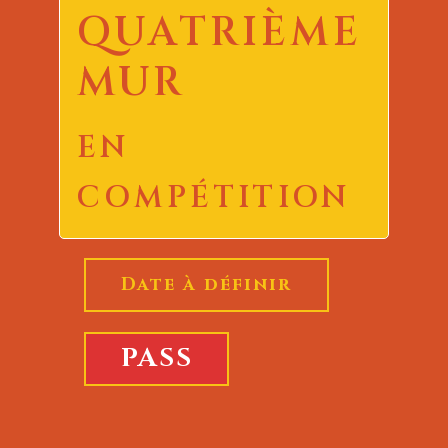
QUATRIÈME
MUR
EN
COMPÉTITION
Date à définir
PASS