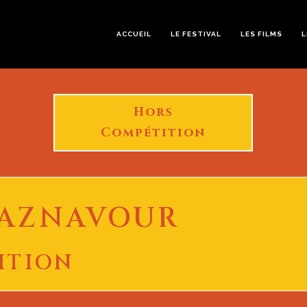
ACCUEIL
LE FESTIVAL
LES FILMS
L
Hors
Compétition
 AZNAVOUR
ITION